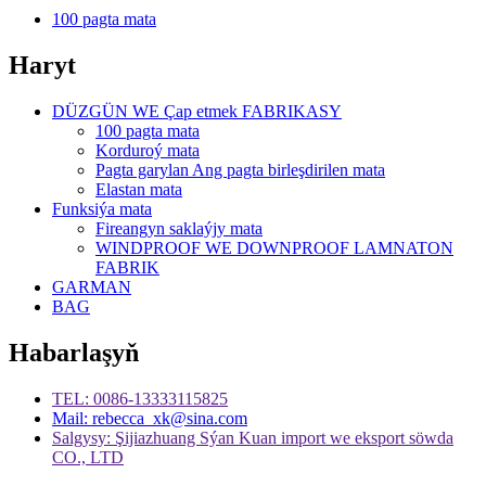
100 pagta mata
Haryt
DÜZGÜN WE Çap etmek FABRIKASY
100 pagta mata
Korduroý mata
Pagta garylan Ang pagta birleşdirilen mata
Elastan mata
Funksiýa mata
Fireangyn saklaýjy mata
WINDPROOF WE DOWNPROOF LAMNATON
FABRIK
GARMAN
BAG
Habarlaşyň
TEL: 0086-13333115825
Mail: rebecca_xk@sina.com
Salgysy: Şijiazhuang Sýan Kuan import we eksport söwda
CO., LTD