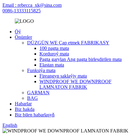
Email : rebecca_xk@sina.com
0086-13333115825
Öý
Önümler
DÜZGÜN WE Çap etmek FABRIKASY
100 pagta mata
Korduroý mata
Pagta garylan Ang pagta birleşdirilen mata
Elastan mata
Funksiýa mata
Fireangyn saklaýjy mata
WINDPROOF WE DOWNPROOF
LAMNATON FABRIK
GARMAN
BAG
Habarlar
Biz hakda
Biz bilen habarlaşyň
English