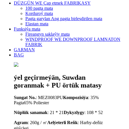
DÜZGÜN WE Çap etmek FABRIKASY
100 pagta mata
Korduroý mata
Pagta garylan Ang pagta birleşdirilen mata
Elastan mata
Funksiýa mata
Fireangyn saklaýjy mata
WINDPROOF WE DOWNPROOF LAMNATON
FABRIK
GARMAN
BAG
ýel geçirmeýän, Suwdan
goranmak + PU örtük matasy
Sungat No.
: MEZ0083PU
Kompozisiýa
: 35%
Pagta65% Poliester
Nüplük sanamak
: 21 * 21
Dykyzlygy
: 108 * 52
Agram
: 260g / ㎡
A
elýeterli
Reňk
: Harby-deňiz
güýçleri