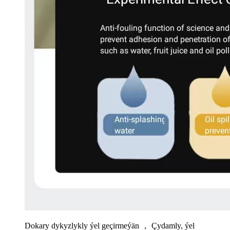
Dokary dykyzlykly ýel geçirmeýän ， Çydamly, ýel