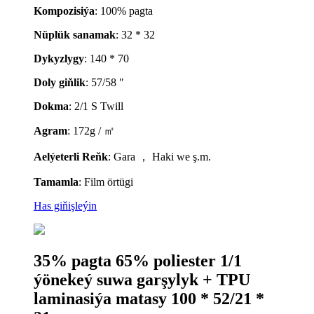
Kompozisiýa
: 100% pagta
Nüplük sanamak
: 32 * 32
Dykyzlygy
: 140 * 70
Doly giňlik
: 57/58 ″
Dokma
: 2/1 S Twill
Agram
: 172g / ㎡
A
elýeterli
Reňk
: Gara ， Haki we ş.m.
Tamamla
: Film örtügi
Has giňişleýin
35% pagta 65% poliester 1/1
ýönekeý suwa garşylyk + TPU
laminasiýa matasy 100 * 52/21 *