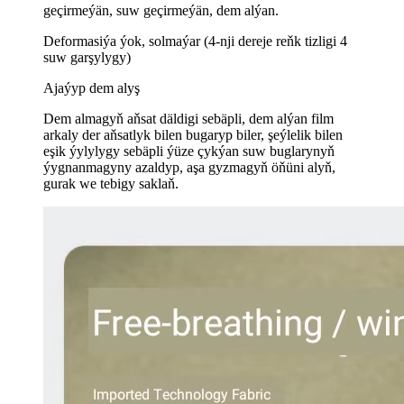
geçirmeýän, suw geçirmeýän, dem alýan.
Deformasiýa ýok, solmaýar (4-nji dereje reňk tizligi 4
suw garşylygy)
Ajaýyp dem alyş
Dem almagyň aňsat däldigi sebäpli, dem alýan film
arkaly der aňsatlyk bilen bugaryp biler, şeýlelik bilen
eşik ýylylygy sebäpli ýüze çykýan suw buglarynyň
ýygnanmagyny azaldyp, aşa gyzmagyň öňüni alyň,
gurak we tebigy saklaň.