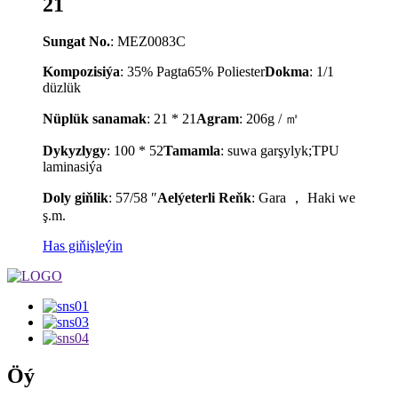
21
Sungat No.
: MEZ0083C
Kompozisiýa
: 35% Pagta65% Poliester
Dokma
: 1/1
düzlük
Nüplük sanamak
: 21 * 21
Agram
: 206g / ㎡
Dykyzlygy
: 100 * 52
Tamamla
: suwa garşylyk;TPU
laminasiýa
Doly giňlik
: 57/58 ″
A
elýeterli
Reňk
: Gara ， Haki we
ş.m.
Has giňişleýin
Öý