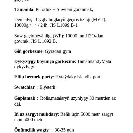
Tamamla
: Pu örtük + Suwdan goranmak,
Dem alyş - Çygly buglaryň geçiriş tizligi (MVT):
10000g / ㎡ / 24h, JIS L1099 B-1
Suw geçirmeýänligi (WP): 10000 mmH2O-dan
gowrak, JIS L 1092 B.
Giň görkezme
: Gyradan-gyra
Dykyzlygy boýunça görkezme
: Tamamlandy
Mata
dykyzlygy
Eltip bermek porty
: Hytaýdaky islendik port
Swatchlar
：
Elýeterli
Gaplamak
：
Rolls,
matalaryň uzynlygy 30 metrden az
däl.
Iň az sargyt mukdary
: Reňk üçin 5000 metr, sargyt
üçin 5000 metr
Önümçilik wagty
： 30-35 gün