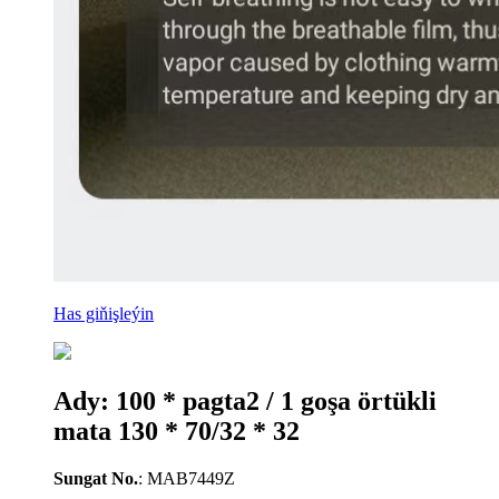
Has giňişleýin
Ady: 100 * pagta2 / 1 goşa örtükli
mata 130 * 70/32 * 32
Sungat No.
: MAB7449Z