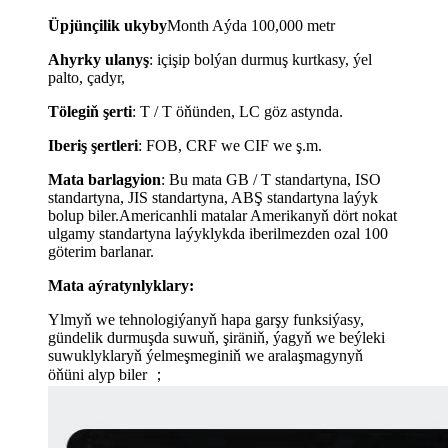
Üpjünçilik ukyby
Month Aýda 100,000 metr
Ahyrky ulanyş
:
i
çişip bolýan durmuş kurtkasy, ýel
palto, çadyr,
Tölegiň şerti
: T / T öňünden, LC göz astynda.
Iberiş şertleri
: FOB, CRF we CIF we ş.m.
Mata barlagy
i
on
: Bu mata GB / T standartyna, ISO
standartyna, JIS standartyna, ABŞ standartyna laýyk
bolup biler.Americanhli matalar Amerikanyň dört nokat
ulgamy standartyna laýyklykda iberilmezden ozal 100
göterim barlanar.
Mata aýratynlyklary:
Ylmyň we tehnologiýanyň hapa garşy funksiýasy,
gündelik durmuşda suwuň, şiräniň, ýagyň we beýleki
suwuklyklaryň ýelmeşmeginiň we aralaşmagynyň
öňüni alyp biler ；