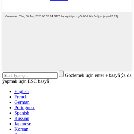
Gözlemek üçin enter-e basyň ýa-da
ýapmak üçin ESC basyň
English
French
German
Portuguese
Spanish
Russian
Japanese
Korean